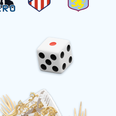
关键策略。
系